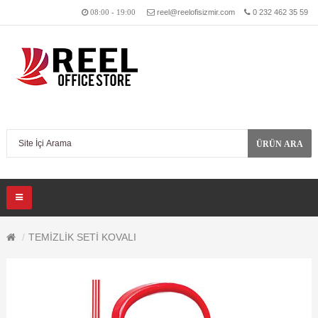
reel@reelofisizmir.com
0 232 462 35 59
08:00 - 19:00
ÜRÜN ARA
TEMİZLİK SETİ KOVALI