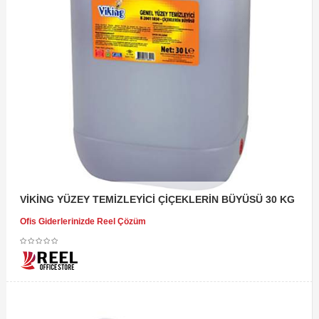
VİKİNG YÜZEY TEMİZLEYİCİ ÇİÇEKLERİN BÜYÜSÜ 30 KG
Ofis Giderlerinizde Reel Çözüm