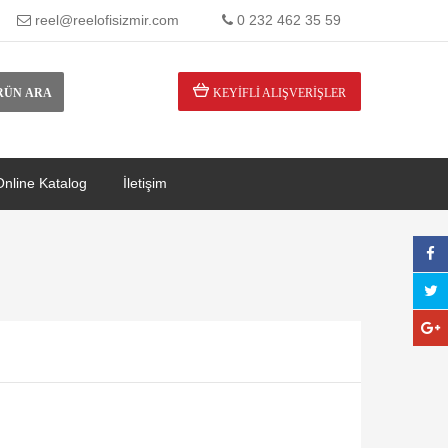
reel@reelofisizmir.com
0 232 462 35 59
RÜN ARA
KEYIFLI ALIŞVERIŞLER
Online Katalog
İletişim