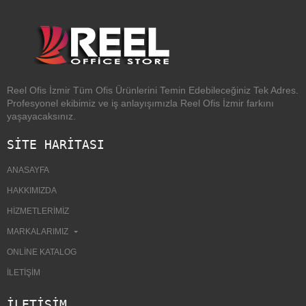
Reel Ofis İzmir Tüm Ofis Ürünlerini Temin Edebileceğiniz Tek Adres.
Profesyonel ekibimiz ve iş anlayışımızla Reel Ofis İzmir farkını
yaşayacaksınız.
SİTE HARİTASI
ANASAYFA
HAKKIMIZDA
HIZMETLERIMIZ
MARKALARIMIZ
ONLINE KATALOG
İLETIŞIM
İLETIŞIM