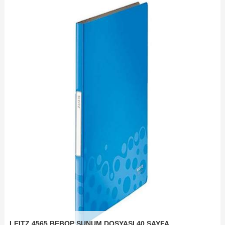
LEITZ 4565 BEBOP SUNUM DOSYASI 40 SAYFA