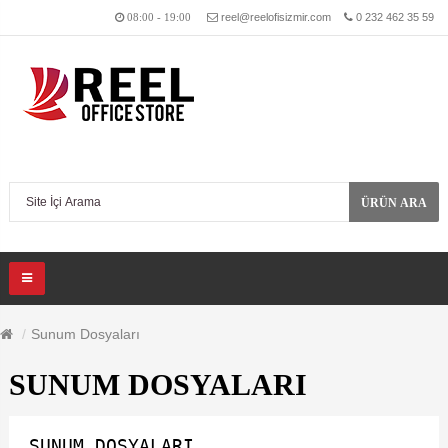
reel@reelofisizmir.com
0 232 462 35 59
08:00 - 19:00
ÜRÜN ARA
Sunum Dosyaları
SUNUM DOSYALARI
SUNUM DOSYALARI