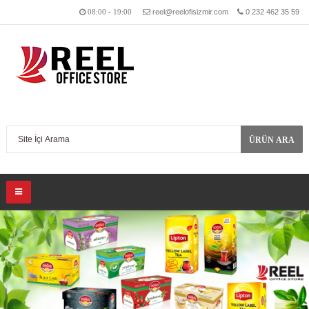
reel@reelofisizmir.com
0 232 462 35 59
08:00 - 19:00
ÜRÜN ARA