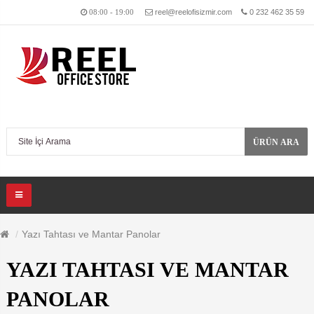
reel@reelofisizmir.com
0 232 462 35 59
08:00 - 19:00
ÜRÜN ARA
Yazı Tahtası ve Mantar Panolar
YAZI TAHTASI VE MANTAR
PANOLAR