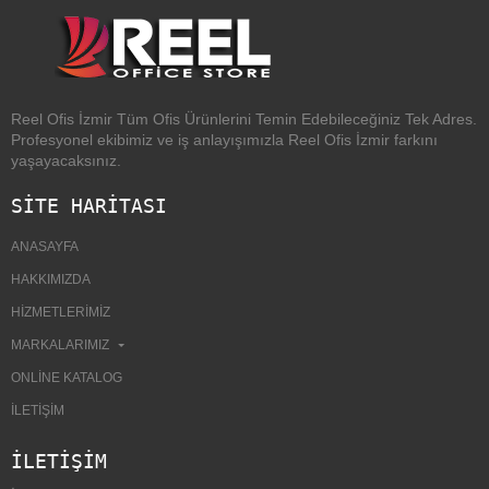
Reel Ofis İzmir Tüm Ofis Ürünlerini Temin Edebileceğiniz Tek Adres.
Profesyonel ekibimiz ve iş anlayışımızla Reel Ofis İzmir farkını
yaşayacaksınız.
SİTE HARİTASI
ANASAYFA
HAKKIMIZDA
HIZMETLERIMIZ
MARKALARIMIZ
ONLINE KATALOG
İLETIŞIM
İLETIŞIM