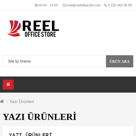
reel@reelofisizmir.com
0 232 462 35 59
08:00 - 19:00
ÜRÜN ARA
Yazı Ürünleri
YAZI ÜRÜNLERI
YAZI ÜRÜNLERI