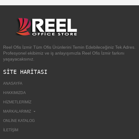
Reel Ofis İzmir Tüm Ofis Ürünlerini Temin Edebileceğiniz Tek Adres.
Profesyonel ekibimiz ve iş anlayışımızla Reel Ofis İzmir farkını
yaşayacaksınız.
SİTE HARİTASI
ANASAYFA
HAKKIMIZDA
HIZMETLERIMIZ
MARKALARIMIZ
ONLINE KATALOG
İLETIŞIM