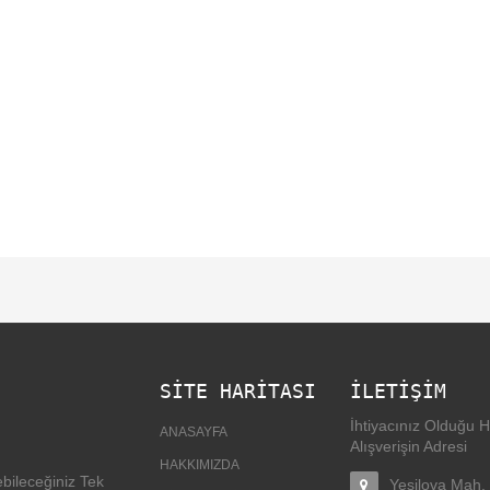
SİTE HARİTASI
İLETIŞIM
İhtiyacınız Olduğu H
ANASAYFA
Alışverişin Adresi
HAKKIMIZDA
bileceğiniz Tek
Yeşilova Mah.