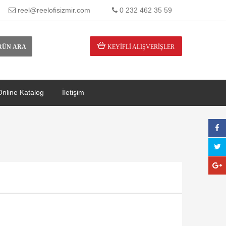
reel@reelofisizmir.com
0 232 462 35 59
RÜN ARA
KEYIFLI ALIŞVERIŞLER
Online Katalog
İletişim