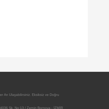
er An Ulaşabilirsiniz. Eksiksiz ve Doğru
 4036 Sk. No:13 / Zemin Bornova - İZMİR