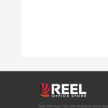
Reel Ofis İzmir Tüm Ofis Ürünlerini Temin Ede