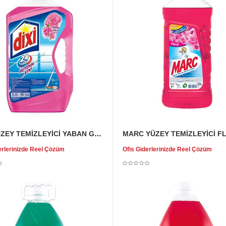
DİXİ YÜZEY TEMİZLEYİCİ YABAN GÜLÜ 3 LT
erlerinizde Reel Çözüm
Ofis Giderlerinizde Reel Çözüm