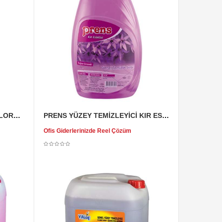
PRENS YÜZEY TEMİZLEYİCİ FLORA 4 LT
PRENS YÜZEY TEMİZLEYİCİ KIR ESİNTİSİ 4 LT
Ofis Giderlerinizde Reel Çözüm