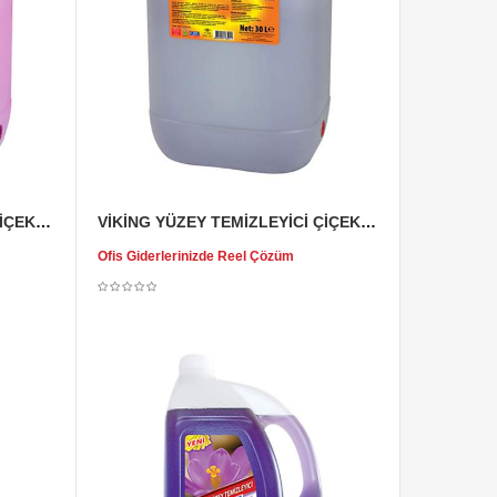
VİKİNG YÜZEY TEMİZLEYİCİ ÇİÇEKLERİN BAYRAMI 30 KG
VİKİNG YÜZEY TEMİZLEYİCİ ÇİÇEKLERİN BÜYÜSÜ 30 KG
Ofis Giderlerinizde Reel Çözüm