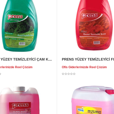
PRENS YÜZEY TEMİZLEYİCİ ÇAM KOKULU 4 LT
erlerinizde Reel Çözüm
Ofis Giderlerinizde Reel Çözüm