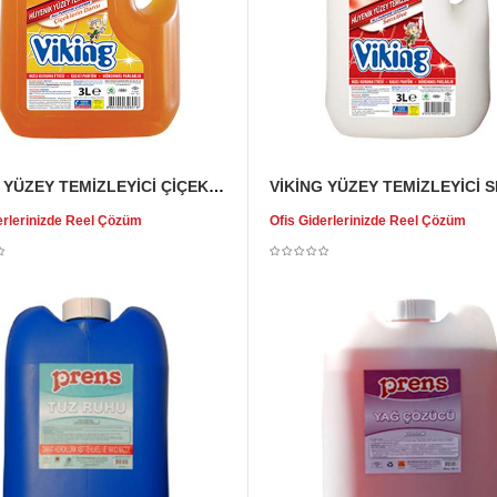
VİKİNG YÜZEY TEMİZLEYİCİ ÇİÇEKLERİN DANSI 3 LT
erlerinizde Reel Çözüm
Ofis Giderlerinizde Reel Çözüm