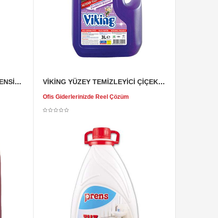
VİKİNG YÜZEY TEMİZLEYİCİ SENSİTİVE 3 LT
VİKİNG YÜZEY TEMİZLEYİCİ ÇİÇEKLERİN BÜYÜSÜ 3 LT
Ofis Giderlerinizde Reel Çözüm