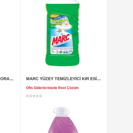
MARC YÜZEY TEMİZLEYİCİ FLORAL 2,5 LT
MARC YÜZEY TEMİZLEYİCİ KIR ESİNTİSİ 2,5 LT
Ofis Giderlerinizde Reel Çözüm