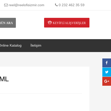
reel@reelofisizmir.com
0 232 462 35 59
RÜN ARA
KEYIFLI ALIŞVERIŞLER
Online Katalog
İletişim
 ML