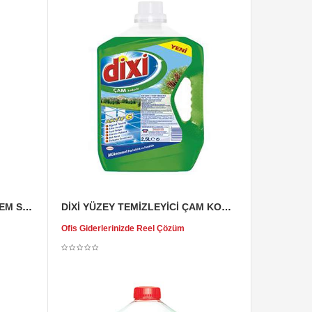
DİXİ YÜZEY TEMİZLEYİCİ BADEM SÜTÜ 3 LT
DİXİ YÜZEY TEMİZLEYİCİ ÇAM KOKULU 3 LT
Ofis Giderlerinizde Reel Çözüm