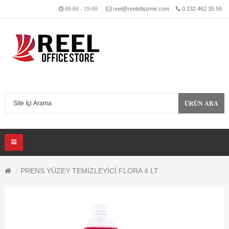
reel@reelofisizmir.com
0 232 462 35 59
08:00 - 19:00
ÜRÜN ARA
PRENS YÜZEY TEMİZLEYİCİ FLORA 4 LT