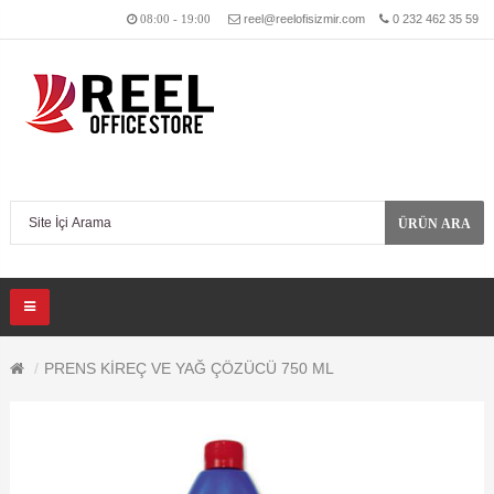
reel@reelofisizmir.com
0 232 462 35 59
08:00 - 19:00
ÜRÜN ARA
PRENS KİREÇ VE YAĞ ÇÖZÜCÜ 750 ML